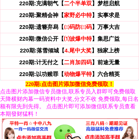
220期:充满朝气【
二个半单双
】梦想启航
220期:聚精会神【
家野必中特
】实事求是
220期:遗簪弃舄【
㈡码防㈡码
】万事大吉
220期:微信公开【
⑴波爆中特
】集思广益
220期:落雪倾城【
4.尾中大奖
】独家上榜
220期:计无付之【
二肖加四码
】前途无量
220期:以功赎罪【
动物爆平特
】六合精英
220期:点击图片添加微信免费领取！
点击图片添加微信专员微信,联系专员入群即可免费领取
天降横财内幕一码资料中大奖,分文不收 免费领取,每日名
额有限先到先得。 点击图片即可添加微信联系专员查看
本期發财猛料！