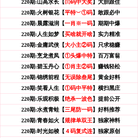
220期:
山高水长【
㈢码中大奖
】大胆跟住
220期:
火树银花【
平特︶①码
】敢跟必中
220期:
晨露滋润【
一肖※一码
】期期中爆
220期:
人生如梦【
买啥就开啥
】实力精准
220期:
金庸武侠【
大小主②码
】只求稳赚
220期:
烹龙煮凤【
①头爆中特
】百万富翁
220期:
碧玉丹心【
①肖主②码
】赚钱轻松
220期:
锦绣前程【
无误除叁尾
】黄金好料
220期:
笑看人生【
①码中平特
】横扫黑庄
220期:
乐观积极【
绝杀一波色
】提前公开
220期:
水煮青蛙【
三尾防一码
】好料推荐
220期:
青春如火【
规律单双王
】独家神料
220期:
时光如梭【
４码复式连
】独家原创