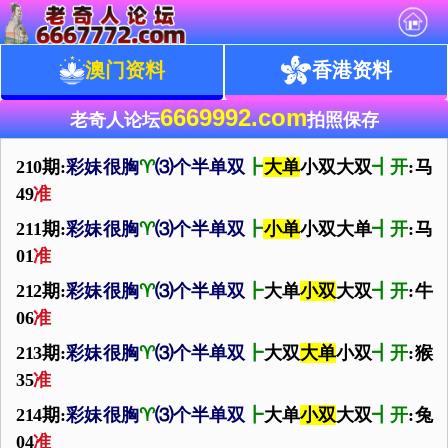
澳门资料
香港资料
6669992.com
老奇人论坛
拍照保存
210期:
彩妹很胸
♈
⑶个半单双
┣
大单
小双大双
┫
开
:马
49
准
211期:
彩妹很胸
♈
⑶个半单双
┣
小单
小双大单
┫
开
:马
01
准
212期:
彩妹很胸
♈
⑶个半单双
┣
大单
小双
大双
┫
开
:牛
06
准
213期:
彩妹很胸
♈
⑶个半单双
┣
大双
大单
小双
┫
开
:猴
35
准
214期:
彩妹很胸
♈
⑶个半单双
┣
大单
小双
大双
┫
开
:兔
04
准