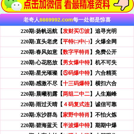
老奇人
6669992.com
每一处都是惊喜
220期:
扬帆远航【
发财买①波
】追寻光明
220期:
直头老虎【
平特㈡中㈠
】火爆全网
220期:
春风如意【
数字平特肖
】免费公开
220期:
心花怒放【
男女爆中特
】机不可失
220期:
星光璀璨【
⑤码爆中特
】六合精英
220期:
感激不尽【
十三码爆特
】横扫六合
220期:
晨曦初露【
两组二中二
】人生巅峰
220期:
雨过天晴【
４码复式连
】诚信可靠
220期:
东沙群岛【
家野中特肖
】不怕火炼
220期:
碧海蓝天【
半波爆中特
】期期中爆