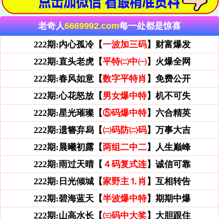
老奇人
6669992.com
每一处都是惊喜
222期:
内心孤冷【
一波加三码
】财富爆发
222期:
直头老虎【
平特㈡中㈠
】火爆全网
222期:
春风如意【
数字平特肖
】免费公开
222期:
心花怒放【
男女爆中特
】机不可失
222期:
星光璀璨【
⑤码爆中特
】六合精英
222期:
遗簪弃舄【
㈡码防㈡码
】万事大吉
222期:
晨曦初露【
两组二中二
】人生巅峰
222期:
雨过天晴【
４码复式连
】诚信可靠
222期:
日光倾城【
家野主⒈肖
】互相转告
222期:
碧海蓝天【
半波爆中特
】期期中爆
222期:
山高水长【
㈢码中大奖
】大胆跟住