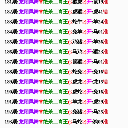
181期:
龙翔凤舞
♕
绝杀二肖王
(≤
猴虎
≥)
开
:鼠19
准
182期:
龙翔凤舞
♕
绝杀二肖王
(≤
虎猴
≥)
开
:虎41
错
183期:
龙翔凤舞
♕
绝杀二肖王
(≤
蛇牛
≥)
开
:羊24
准
184期:
龙翔凤舞
♕
绝杀二肖王
(≤
兔羊
≥)
开
:马01
准
185期:
龙翔凤舞
♕
绝杀二肖王
(≤
鸡猪
≥)
开
:羊36
准
186期:
龙翔凤舞
♕
绝杀二肖王
(≤
马鸡
≥)
开
:猴23
准
187期:
龙翔凤舞
♕
绝杀二肖王
(≤
鼠猴
≥)
开
:马01
准
188期:
龙翔凤舞
♕
绝杀二肖王
(≤
蛇兔
≥)
开
:兔16
错
189期:
龙翔凤舞
♕
绝杀二肖王
(≤
虎龙
≥)
开
:龙15
错
190期:
龙翔凤舞
♕
绝杀二肖王
(≤
虎蛇
≥)
开
:兔16
准
191期:
龙翔凤舞
♕
绝杀二肖王
(≤
羊龙
≥)
开
:虎29
准
192期:
龙翔凤舞
♕
绝杀二肖王
(≤
兔猪
≥)
开
:马25
准
193期:
龙翔凤舞
♕
绝杀二肖王
(≤
马蛇
≥)
开
:狗09
准