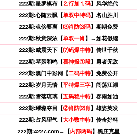
222期:星罗棋布【
⒉行加⒈码
】风华绝代
222期:心随云飘【
单双中特码
】名山胜川
222期:魂傍要离【
⑶肖防⑶码
】期期免费
222期:秋意深浓【
单双一肖
】→如花似锦
222期:威震天下【
⑺码爆中特
】传世千秋
222期:琴瑟和鸣【
喜神报①段
】勇者无敌
222期:澳门中彩网【
二码中特
】免费公开
222期:岁月无情【
平特爆三字
】闯荡江湖
222期:雪落琉璃【
五码稳中特
】春雨如油
222期:璀璨夺目【
②肖防⑵肖
】雄姿英发
222期:占风望气【
大小数中特
】传奇好料
222期:4227.com→【
内部两码
】黑庄克星