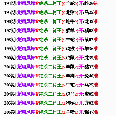
194期:
龙翔凤舞
♕
绝杀二肖王
(≤
羊蛇
≥)
开
:蛇26
错
195期:
龙翔凤舞
♕
绝杀二肖王
(≤
龙猪
≥)
开
:马25
准
196期:
龙翔凤舞
♕
绝杀二肖王
(≤
蛇牛
≥)
开
:龙39
准
197期:
龙翔凤舞
♕
绝杀二肖王
(≤
猴羊
≥)
开
:猪08
准
198期:
龙翔凤舞
♕
绝杀二肖王
(≤
牛蛇
≥)
开
:鼠07
准
199期:
龙翔凤舞
♕
绝杀二肖王
(≤
鸡猴
≥)
开
:羊36
准
200期:
龙翔凤舞
♕
绝杀二肖王
(≤
鸡鼠
≥)
开
:龙39
准
201期:
龙翔凤舞
♕
绝杀二肖王
(≤
羊鼠
≥)
开
:猪32
准
202期:
龙翔凤舞
♕
绝杀二肖王
(≤
羊狗
≥)
开
:兔40
准
203期:
龙翔凤舞
♕
绝杀二肖王
(≤
牛蛇
≥)
开
:马25
准
204期:
龙翔凤舞
♕
绝杀二肖王
(≤
鸡马
≥)
开
:虎05
准
205期:
龙翔凤舞
♕
绝杀二肖王
(≤
狗猴
≥)
开
:龙03
准
206期:
龙翔凤舞
♕
绝杀二肖王
(≤
羊猪
≥)
开
:猴47
准