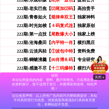
222期:
乐观积极【
绝杀一波色
】提前公开
222期:
老实巴焦【
⑵尾加⑵码
】高抬贵手
222期:
青春如火【
规律单双王
】独家神料
222期:
时光如梭【
４码复式连
】独家原创
222期:
第一点技【
尾数爆大小
】独家上榜
222期:
沧海桑田【
内平特一肖
】横扫黑庄
222期:
云淡风轻【
①波包中特
】资料免费
222期:
蜩螗沸羹【
㈣肖博⒏码
】专业研究
222期:
感激不尽【
十三码爆特
】横扫六合
说明
关闭 x
本论坛所提供的内容、资料、图片和资讯，只应用在合法
的资料探讨，暂不适用于其它，外围博彩和使用。特此声
明！
论坛免责声明：以上所有广告内容均为赞助商提供，本站
不对其经营行为负责。浏览或使用者须自行承担有关责
任，本网站恕不负责。