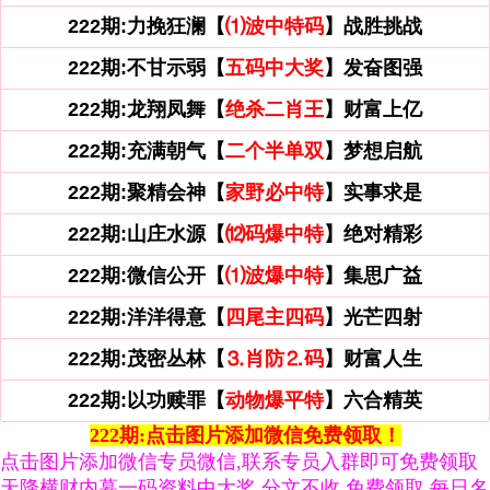
222期:力挽狂澜【
⑴波中特码
】战胜挑战
222期:不甘示弱【
五码中大奖
】发奋图强
222期:龙翔凤舞【
绝杀二肖王
】财富上亿
222期:充满朝气【
二个半单双
】梦想启航
222期:聚精会神【
家野必中特
】实事求是
222期:山庄水源【
⑿码爆中特
】绝对精彩
222期:微信公开【
⑴波爆中特
】集思广益
222期:洋洋得意【
四尾主四码
】光芒四射
222期:茂密丛林【
⒊肖防⒉码
】财富人生
222期:以功赎罪【
动物爆平特
】六合精英
222期:点击图片添加微信免费领取！
点击图片添加微信专员微信,联系专员入群即可免费领取
天降横财内幕一码资料中大奖,分文不收 免费领取,每日名