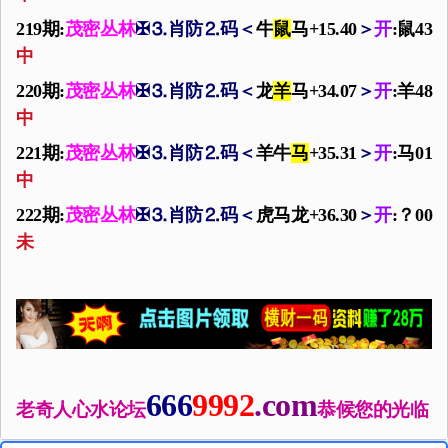
219期:
茂密丛林
✠
⒊肖防⒉码
＜
牛
鼠
马+15.40
＞
开
:鼠43
中
220期:
茂密丛林
✠
⒊肖防⒉码
＜
龙
羊
马+34.07
＞
开
:羊48
中
221期:
茂密丛林
✠
⒊肖防⒉码
＜
羊牛
马
+35.31
＞
开
:马01
中
222期:
茂密丛林
✠
⒊肖防⒉码
＜
虎马龙+36.30
＞
开
:？00
未
666
9992
.com
老奇人心水论坛
恭候您的光临