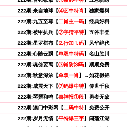
222期:含苞欲放【
①波必中特
】五彩缤纷
222期:来自地球【
⑷艺中特肖
】独家爆料
222期:九五至尊【
二肖主一码
】经典好料
222期:被甲执兵【
⑦字猜平特
】五谷丰登
222期:星罗棋布【
⒉行加⒈码
】风华绝代
222期:心随云飘【
单双中特码
】名山胜川
222期:魂傍要离【
⑶肖防⑶码
】期期免费
222期:秋意深浓【
单双一肖
】→如花似锦
222期:威震天下【
⑺码爆中特
】传世千秋
222期:琴瑟和鸣【
喜神报①段
】勇者无敌
222期:澳门中彩网【
二码中特
】免费公开
222期:岁月无情【
平特爆三字
】闯荡江湖