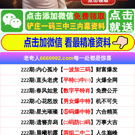
老奇人
6669992.com
每一处都是惊喜
222期:
内心孤冷【
一波加三码
】财富爆发
222期:
直头老虎【
平特㈡中㈠
】火爆全网
222期:
春风如意【
数字平特肖
】免费公开
222期:
心花怒放【
男女爆中特
】机不可失
222期:
星光璀璨【
⑤码爆中特
】六合精英
222期:
遗簪弃舄【
㈡码防㈡码
】万事大吉
222期:
晨曦初露【
两组二中二
】人生巅峰