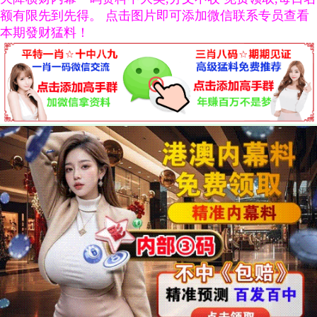
额有限先到先得。 点击图片即可添加微信联系专员查看
本期發财猛料！