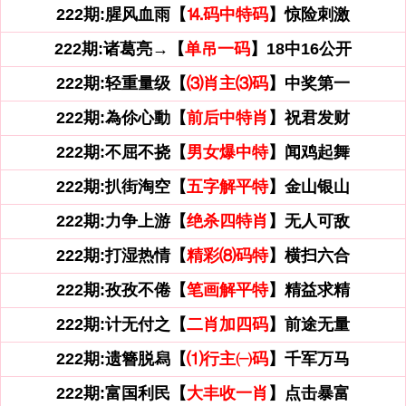
222期:腥风血雨【
⒕码中特码
】惊险刺激
222期:诸葛亮→【
单吊一码
】18中16公开
222期:轻重量级【
⑶肖主⑶码
】中奖第一
222期:為伱心動【
前后中特肖
】祝君发财
222期:不屈不挠【
男女爆中特
】闻鸡起舞
222期:扒街淘空【
五字解平特
】金山银山
222期:力争上游【
绝杀四特肖
】无人可敌
222期:打湿热情【
精彩⑻码特
】横扫六合
222期:孜孜不倦【
笔画解平特
】精益求精
222期:计无付之【
二肖加四码
】前途无量
222期:遗簪脱舄【
⑴行主㈠码
】千军万马
222期:富国利民【
大丰收一肖
】点击暴富