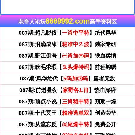
6669992.com
老奇人论坛
高手资料区
087期:超凡脱俗【
一肖中平特
】绝代风华
087期:泪滴成冰【
稳准中⒉波
】独家专研
087期:翻江倒海【
㈠肖加㈢码
】铁血柔情
087期:吹毛求瑕【
⒊头爆特码
】前程锦绣
087期:风华绝代【
5码加⑶码
】勇者无敌
087期:前进昼夜【
家野各1.肖
】热血澎湃
087期:顶点小说【
三肖稳中特
】期期中爆
087期:十代冥王【
精准透单双
】创造荣华
087期:从流忘反【
㈣尾爆中特
】免费公开