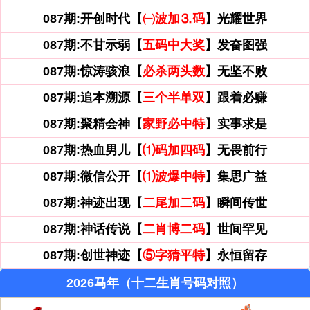
087期:开创时代【
㈠波加⒊码
】光耀世界
087期:不甘示弱【
五码中大奖
】发奋图强
087期:惊涛骇浪【
必杀两头数
】无坚不败
087期:追本溯源【
三个半单双
】跟着必赚
087期:聚精会神【
家野必中特
】实事求是
087期:热血男儿【
⑴码加四码
】无畏前行
087期:微信公开【
⑴波爆中特
】集思广益
087期:神迹出现【
二尾加二码
】瞬间传世
087期:神话传说【
二肖博二码
】世间罕见
087期:创世神迹【
⑤字猜平特
】永恒留存
2026马年（十二生肖号码对照）