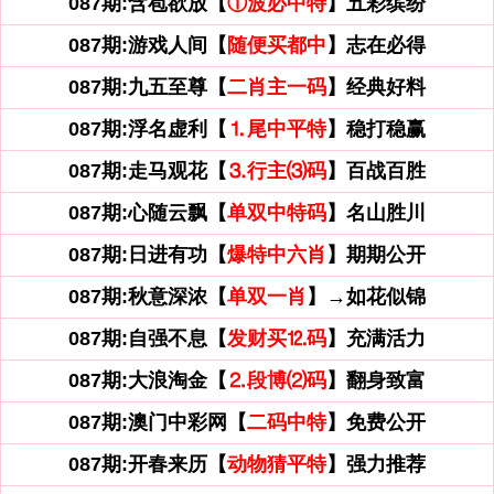
087期:含苞欲放【
①波必中特
】五彩缤纷
087期:游戏人间【
随便买都中
】志在必得
087期:九五至尊【
二肖主一码
】经典好料
087期:浮名虚利【
⒈尾中平特
】稳打稳赢
087期:走马观花【
⒊行主⑶码
】百战百胜
087期:心随云飘【
单双中特码
】名山胜川
087期:日进有功【
爆特中六肖
】期期公开
087期:秋意深浓【
单双一肖
】→如花似锦
087期:自强不息【
发财买⒓码
】充满活力
087期:大浪淘金【
⒉段博⑵码
】翻身致富
087期:澳门中彩网【
二码中特
】免费公开
087期:开春来历【
动物猜平特
】强力推荐